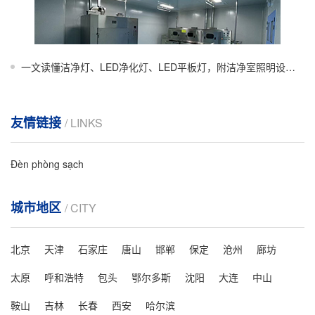
一文读懂洁净灯、LED净化灯、LED平板灯，附洁净室照明设计要点
友情链接
/ LINKS
Đèn phòng sạch
城市地区
/ CITY
北京
天津
石家庄
唐山
邯郸
保定
沧州
廊坊
太原
呼和浩特
包头
鄂尔多斯
沈阳
大连
中山
鞍山
吉林
长春
西安
哈尔滨