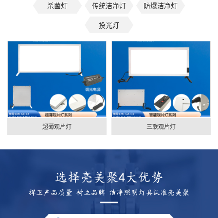
杀菌灯
传统洁净灯
防爆洁净灯
投光灯
超薄观片灯
三联观片灯